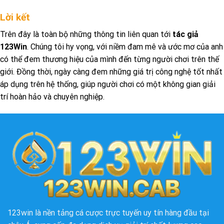
Lời kết
Trên đây là toàn bộ những thông tin liên quan tới
tác giả
123Win
. Chúng tôi hy vọng, với niềm đam mê và ước mơ của anh
có thể đem thương hiệu của mình đến từng người chơi trên thế
giới. Đồng thời, ngày càng đem những giá trị công nghệ tốt nhất
áp dụng trên hệ thống, giúp người chơi có một không gian giải
trí hoàn hảo và chuyên nghiệp.
123win
là nền tảng cá cược trực tuyến uy tín hàng đầu tại