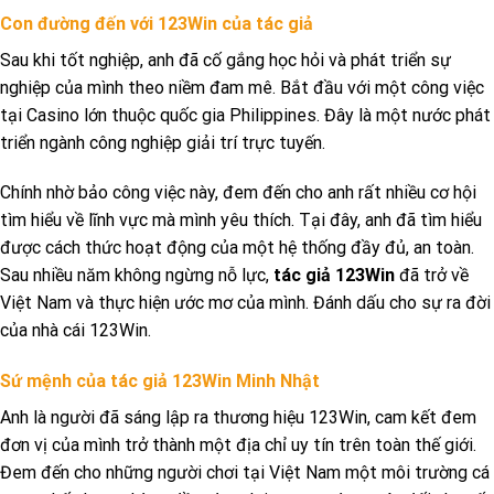
Con đường đến với 123Win của tác giả
Sau khi tốt nghiệp, anh đã cố gắng học hỏi và phát triển sự
nghiệp của mình theo niềm đam mê. Bắt đầu với một công việc
tại Casino lớn thuộc quốc gia Philippines. Đây là một nước phát
triển ngành công nghiệp giải trí trực tuyến.
Chính nhờ bảo công việc này, đem đến cho anh rất nhiều cơ hội
tìm hiểu về lĩnh vực mà mình yêu thích. Tại đây, anh đã tìm hiểu
được cách thức hoạt động của một hệ thống đầy đủ, an toàn.
Sau nhiều năm không ngừng nỗ lực,
tác giả 123Win
đã trở về
Việt Nam và thực hiện ước mơ của mình. Đánh dấu cho sự ra đời
của nhà cái 123Win.
Sứ mệnh của tác giả 123Win Minh Nhật
Anh là người đã sáng lập ra thương hiệu 123Win, cam kết đem
đơn vị của mình trở thành một địa chỉ uy tín trên toàn thế giới.
Đem đến cho những người chơi tại Việt Nam một môi trường cá