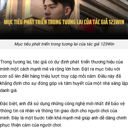
Mục tiêu phát triển trong tương lai của tác giả 123Win
Trong tương lai, tác giả có dự định phát triển thương hiệu của
mình một cách mạnh mẽ và rộng lớn hơn. Đặt ra mục tiêu với
con số lên đến hàng triệu lượt truy cập mỗi năm. Điều này đã
khẳng định cho sự đóng góp và tâm huyết của một nhà sáng lập
danh giá.
Đặc biệt, anh đã sử dụng những công nghệ mới nhất để bảo vệ
thông tin cá nhân và thông tin giao dịch cho người chơi của
mình. Đây là một bước tiến khá mạnh mẽ giúp anh dễ dàng chinh
phục thiện cảm của người chơi.