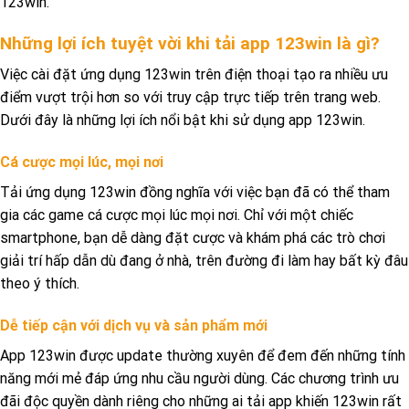
123win.
Những lợi ích tuyệt vời khi tải app 123win là gì?
Việc cài đặt ứng dụng 123win trên điện thoại tạo ra nhiều ưu
điểm vượt trội hơn so với truy cập trực tiếp trên trang web.
Dưới đây là những lợi ích nổi bật khi sử dụng app 123win.
Cá cược mọi lúc, mọi nơi
Tải ứng dụng 123win đồng nghĩa với việc bạn đã có thể tham
gia các game cá cược mọi lúc mọi nơi. Chỉ với một chiếc
smartphone, bạn dễ dàng đặt cược và khám phá các trò chơi
giải trí hấp dẫn dù đang ở nhà, trên đường đi làm hay bất kỳ đâu
theo ý thích.
Dễ tiếp cận với dịch vụ và sản phẩm mới
App 123win được update thường xuyên để đem đến những tính
năng mới mẻ đáp ứng nhu cầu người dùng. Các chương trình ưu
đãi độc quyền dành riêng cho những ai tải app khiến 123win rất