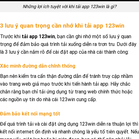
Những lợi ích tuyệt vời khi tải app 123win là gì?
3 lưu ý quan trọng cần nhớ khi tải app 123win
Trước khi
tải app 123win
, bạn cần ghi nhớ một số lưu ý quan
trọng để đảm bảo quá trình tải xuống diễn ra trơn tru. Dưới đây
là 3 lưu ý cần nắm rõ để cài đặt app của nhà cái thành công:
Xác minh đường dẫn chính thống
Bạn nên kiểm tra cẩn thận đường dẫn để tránh truy cập nhầm
vào trang web giả mạo trước khi tiến hành tải app. Hãy chắc
chắn rằng bạn chỉ tải ứng dụng từ trang web chính thức hoặc
các nguồn uy tín do nhà cái 123win cung cấp.
Đảm bảo kết nối mạng tốt
Để quá trình tải và cài đặt ứng dụng 123win diễn ra thuận lợi thì
kết nối internet ổn định và nhanh chóng là yếu tố tiên quyết. Nếu